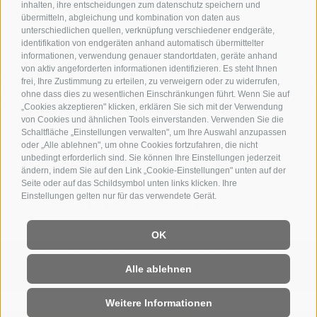
inhalten, ihre entscheidungen zum datenschutz speichern und
übermitteln, abgleichung und kombination von daten aus
unterschiedlichen quellen, verknüpfung verschiedener endgeräte,
info@hotelsteger-dellai.com
identifikation von endgeräten anhand automatisch übermittelter
informationen, verwendung genauer standortdaten, geräte anhand
von aktiv angeforderten informationen identifizieren. Es steht Ihnen
frei, Ihre Zustimmung zu erteilen, zu verweigern oder zu widerrufen,
ohne dass dies zu wesentlichen Einschränkungen führt. Wenn Sie auf
„Cookies akzeptieren" klicken, erklären Sie sich mit der Verwendung
von Cookies und ähnlichen Tools einverstanden. Verwenden Sie die
Schaltfläche „Einstellungen verwalten", um Ihre Auswahl anzupassen
oder „Alle ablehnen", um ohne Cookies fortzufahren, die nicht
unbedingt erforderlich sind. Sie können Ihre Einstellungen jederzeit
ändern, indem Sie auf den Link „Cookie-Einstellungen" unten auf der
Seite oder auf das Schildsymbol unten links klicken. Ihre
Einstellungen gelten nur für das verwendete Gerät.
ALLE PARTNER EINBLENDEN
OK
IMPRESSUM
SITEMAP
COOKIE-RICHTLINIE
PRIVACY
MwSt. Nr. 01714320213
COOKIE PRÄFERENZEN
Alle ablehnen
created with passion by
Weitere Informationen