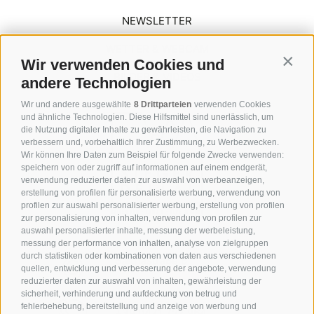
NEWSLETTER
WETTER & WEBCAM
Wir verwenden Cookies und
Contin
BILDER & VIDEOS
andere Technologien
Wir und andere ausgewählte
8 Drittparteien
verwenden Cookies
und ähnliche Technologien. Diese Hilfsmittel sind unerlässlich, um
die Nutzung digitaler Inhalte zu gewährleisten, die Navigation zu
verbessern und, vorbehaltlich Ihrer Zustimmung, zu Werbezwecken.
Wir können Ihre Daten zum Beispiel für folgende Zwecke verwenden:
speichern von oder zugriff auf informationen auf einem endgerät,
verwendung reduzierter daten zur auswahl von werbeanzeigen,
erstellung von profilen für personalisierte werbung, verwendung von
profilen zur auswahl personalisierter werbung, erstellung von profilen
zur personalisierung von inhalten, verwendung von profilen zur
auswahl personalisierter inhalte, messung der werbeleistung,
messung der performance von inhalten, analyse von zielgruppen
durch statistiken oder kombinationen von daten aus verschiedenen
Saltriastraße 6
quellen, entwicklung und verbesserung der angebote, verwendung
39040 Seiser Alm
reduzierter daten zur auswahl von inhalten, gewährleistung der
sicherheit, verhinderung und aufdeckung von betrug und
fehlerbehebung, bereitstellung und anzeige von werbung und
+39 0471 727 964