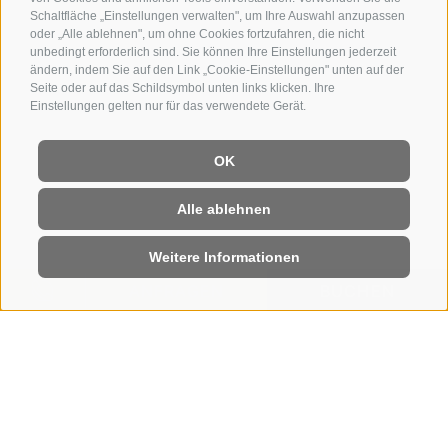
Schaltfläche „Einstellungen verwalten", um Ihre Auswahl anzupassen
oder „Alle ablehnen", um ohne Cookies fortzufahren, die nicht
unbedingt erforderlich sind. Sie können Ihre Einstellungen jederzeit
ändern, indem Sie auf den Link „Cookie-Einstellungen" unten auf der
Seite oder auf das Schildsymbol unten links klicken. Ihre
Einstellungen gelten nur für das verwendete Gerät.
OK
Alle ablehnen
Weitere Informationen
ANFRAGEN
BUCHEN
HOME
|
ZIMMER & PREISE
|
ANGEBOTE
Urlaubs-Angebote auf der Seiser
Alm
IM STEGER-DELLAI IST
DAS LEBEN SCHÖN