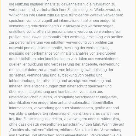
die Nutzung digitaler Inhalte zu gewährleisten, die Navigation zu
verbessern und, vorbehaltlich Ihrer Zustimmung, zu Werbezwecken.
Wir können Ihre Daten zum Beispiel für folgende Zwecke verwenden:
speichern von oder zugriff auf informationen auf einem endgerät,
verwendung reduzierter daten zur auswahl von werbeanzeigen,
erstellung von profilen für personalisierte werbung, verwendung von
profilen zur auswahl personalisierter werbung, erstellung von profilen
zur personalisierung von inhalten, verwendung von profilen zur
auswahl personalisierter inhalte, messung der werbeleistung,
messung der performance von inhalten, analyse von zielgruppen
durch statistiken oder kombinationen von daten aus verschiedenen
quellen, entwicklung und verbesserung der angebote, verwendung
reduzierter daten zur auswahl von inhalten, gewährleistung der
sicherheit, verhinderung und aufdeckung von betrug und
fehlerbehebung, bereitstellung und anzeige von werbung und
inhalten, ihre entscheidungen zum datenschutz speichern und
übermitteln, abgleichung und kombination von daten aus
unterschiedlichen quellen, verknüpfung verschiedener endgeräte,
identifikation von endgeräten anhand automatisch übermittelter
informationen, verwendung genauer standortdaten, geräte anhand
von aktiv angeforderten informationen identifizieren. Es steht Ihnen
frei, Ihre Zustimmung zu erteilen, zu verweigern oder zu widerrufen,
ohne dass dies zu wesentlichen Einschränkungen führt. Wenn Sie auf
„Cookies akzeptieren" klicken, erklären Sie sich mit der Verwendung
von Cookies und ähnlichen Tools einverstanden. Verwenden Sie die