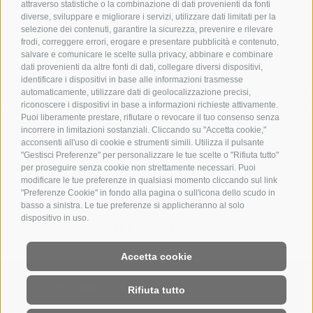
attraverso statistiche o la combinazione di dati provenienti da fonti
diverse, sviluppare e migliorare i servizi, utilizzare dati limitati per la
+39 0471 727 964
selezione dei contenuti, garantire la sicurezza, prevenire e rilevare
frodi, correggere errori, erogare e presentare pubblicità e contenuto,
salvare e comunicare le scelte sulla privacy, abbinare e combinare
info@hotelsteger-dellai.com
dati provenienti da altre fonti di dati, collegare diversi dispositivi,
identificare i dispositivi in base alle informazioni trasmesse
automaticamente, utilizzare dati di geolocalizzazione precisi,
riconoscere i dispositivi in base a informazioni richieste attivamente.
Puoi liberamente prestare, rifiutare o revocare il tuo consenso senza
incorrere in limitazioni sostanziali. Cliccando su "Accetta cookie,"
acconsenti all'uso di cookie e strumenti simili. Utilizza il pulsante
"Gestisci Preferenze" per personalizzare le tue scelte o "Rifiuta tutto"
per proseguire senza cookie non strettamente necessari. Puoi
modificare le tue preferenze in qualsiasi momento cliccando sul link
"Preferenze Cookie" in fondo alla pagina o sull'icona dello scudo in
basso a sinistra. Le tue preferenze si applicheranno al solo
dispositivo in uso.
MOSTRA TUTTI I PARTNER
Accetta cookie
CREDITS
MAPPA DEL SITO
COOKIE POLICY
PRIVACY
Partita IVA 01714320213
PREFERENZE COOKIES
Rifiuta tutto
created with passion by