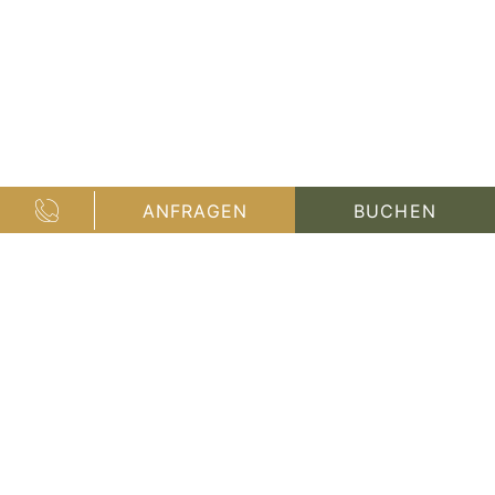
ANFRAGEN
BUCHEN
HOME
|
HOTEL
|
LAGE & ANREISE
Anfahrt auf die Seiser Alm
URLAUB AUF DER
GRÖSSTEN HOCHALM E
UROPAS
Einmal angekommen will man nicht mehr so schnell