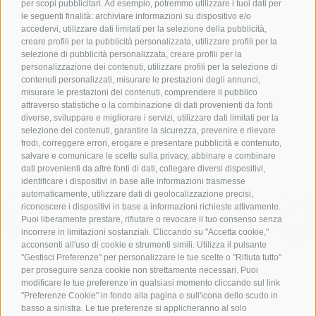
per scopi pubblicitari. Ad esempio, potremmo utilizzare i tuoi dati per
le seguenti finalità: archiviare informazioni su dispositivo e/o
accedervi, utilizzare dati limitati per la selezione della pubblicità,
creare profili per la pubblicità personalizzata, utilizzare profili per la
selezione di pubblicità personalizzata, creare profili per la
personalizzazione dei contenuti, utilizzare profili per la selezione di
Via Saltria 6
contenuti personalizzati, misurare le prestazioni degli annunci,
39040 Alpe di Siusi
misurare le prestazioni dei contenuti, comprendere il pubblico
attraverso statistiche o la combinazione di dati provenienti da fonti
diverse, sviluppare e migliorare i servizi, utilizzare dati limitati per la
+39 0471 727 964
selezione dei contenuti, garantire la sicurezza, prevenire e rilevare
frodi, correggere errori, erogare e presentare pubblicità e contenuto,
salvare e comunicare le scelte sulla privacy, abbinare e combinare
info@hotelsteger-dellai.com
dati provenienti da altre fonti di dati, collegare diversi dispositivi,
identificare i dispositivi in base alle informazioni trasmesse
automaticamente, utilizzare dati di geolocalizzazione precisi,
riconoscere i dispositivi in base a informazioni richieste attivamente.
Puoi liberamente prestare, rifiutare o revocare il tuo consenso senza
incorrere in limitazioni sostanziali. Cliccando su "Accetta cookie,"
acconsenti all'uso di cookie e strumenti simili. Utilizza il pulsante
"Gestisci Preferenze" per personalizzare le tue scelte o "Rifiuta tutto"
per proseguire senza cookie non strettamente necessari. Puoi
modificare le tue preferenze in qualsiasi momento cliccando sul link
"Preferenze Cookie" in fondo alla pagina o sull'icona dello scudo in
basso a sinistra. Le tue preferenze si applicheranno al solo