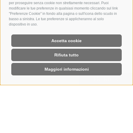
per proseguire senza cookie non strettamente necessari. Puoi
modificare le tue preferenze in qualsiasi momento cliccando sul link
"Preferenze Cookie" in fondo alla pagina o sull'icona dello scudo in
basso a sinistra. Le tue preferenze si applicheranno al solo
dispositivo in uso.
Accetta cookie
Rifiuta tutto
Maggiori informazioni
RICHIESTA
PRENOTA
HOME
|
HOTEL
|
PER AMORE DELLA NATURA
Il nostro albergo sull'Alpe di Siusi è
sostenibile
PER AMORE DELL’ALPE
DI SIUSI