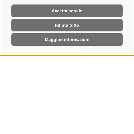
Accetta cookie
Rifiuta tutto
Maggiori informazioni
RICHIESTA
PRENOTA
HOME
|
PRENOTA
Prenotazione online della vacanza
CI VEDIAMO SULL’ALPE
DI SIUSI
Prenotate online la vostra vacanza all’Hotel Steger-
Dellai: pochi clic e potrete già pregustare momenti
di gusto, varietà all’aria aperta, rigenerazione