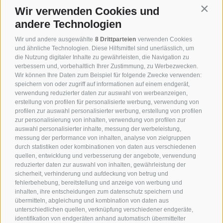
Wir verwenden Cookies und
Contin
WETTER & WEBCAM
andere Technologien
BILDER & VIDEOS
Wir und andere ausgewählte
8 Drittparteien
verwenden Cookies
und ähnliche Technologien. Diese Hilfsmittel sind unerlässlich, um
die Nutzung digitaler Inhalte zu gewährleisten, die Navigation zu
verbessern und, vorbehaltlich Ihrer Zustimmung, zu Werbezwecken.
Wir können Ihre Daten zum Beispiel für folgende Zwecke verwenden:
speichern von oder zugriff auf informationen auf einem endgerät,
verwendung reduzierter daten zur auswahl von werbeanzeigen,
erstellung von profilen für personalisierte werbung, verwendung von
profilen zur auswahl personalisierter werbung, erstellung von profilen
zur personalisierung von inhalten, verwendung von profilen zur
auswahl personalisierter inhalte, messung der werbeleistung,
messung der performance von inhalten, analyse von zielgruppen
durch statistiken oder kombinationen von daten aus verschiedenen
quellen, entwicklung und verbesserung der angebote, verwendung
reduzierter daten zur auswahl von inhalten, gewährleistung der
Saltriastraße 6
sicherheit, verhinderung und aufdeckung von betrug und
39040 Seiser Alm
fehlerbehebung, bereitstellung und anzeige von werbung und
inhalten, ihre entscheidungen zum datenschutz speichern und
übermitteln, abgleichung und kombination von daten aus
+39 0471 727 964
unterschiedlichen quellen, verknüpfung verschiedener endgeräte,
identifikation von endgeräten anhand automatisch übermittelter