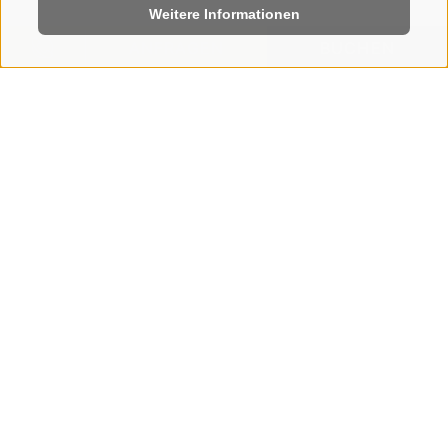
Weitere Informationen
ANFRAGEN
BUCHEN
HOME
|
ZIMMER & PREISE
|
ANGEBOTE
STEGER AUTUMN
SPECIAL 4=3
04.10.2026 - 08.10.2026
11.10.2026 - 15.10.2026
18.10.2026 - 22.10.2026
ab € 501,00 pro Person und
Aufenthalt
Genießen Sie die herrliche Bergwelt der Dolomiten
und freuen Sie sich über einen Urlaubstag als
Geschenk!
4 Übernachtungen in einem unserer