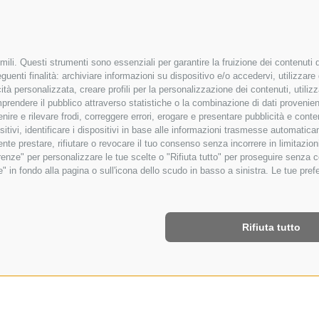
ili. Questi strumenti sono essenziali per garantire la fruizione dei contenuti d
uenti finalità: archiviare informazioni su dispositivo e/o accedervi, utilizzare da
icità personalizzata, creare profili per la personalizzazione dei contenuti, utiliz
rendere il pubblico attraverso statistiche o la combinazione di dati provenienti 
venire e rilevare frodi, correggere errori, erogare e presentare pubblicità e con
ositivi, identificare i dispositivi in base alle informazioni trasmesse automatic
mente prestare, rifiutare o revocare il tuo consenso senza incorrere in limitazi
ferenze" per personalizzare le tue scelte o "Rifiuta tutto" per proseguire senz
in fondo alla pagina o sull'icona dello scudo in basso a sinistra. Le tue prefe
Rifiuta tutto