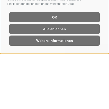
Einstellungen gelten nur für das verwendete Gerät.
OK
Alle ablehnen
Weitere Informationen
ANFRAGEN
BUCHEN
HOME
|
BUCHEN
Urlaub online buchen
WIR SEHEN UNS AUF
DER SEISER ALM
In wenigen Schritten den Urlaub im Hotel Steger-
Dellai fix online buchen und schon die Vorfreude auf