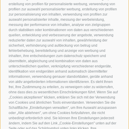
erstellung von profilen für personalisierte werbung, verwendung von
profilen zur auswahl personalisierter werbung, erstellung von profilen
zur personalisierung von inhalten, verwendung von profilen zur
auswahl personalisierter inhalte, messung der werbeleistung,
messung der performance von inhalten, analyse von zielgruppen
durch statistiken oder kombinationen von daten aus verschiedenen
quellen, entwicklung und verbesserung der angebote, verwendung
reduzierter daten zur auswahl von inhalten, gewährleistung der
sicherheit, verhinderung und aufdeckung von betrug und
fehlerbehebung, bereitstellung und anzeige von werbung und
inhalten, ihre entscheidungen zum datenschutz speichern und
übermitteln, abgleichung und kombination von daten aus
unterschiedlichen quellen, verknüpfung verschiedener endgeräte,
identifikation von endgeräten anhand automatisch übermittelter
informationen, verwendung genauer standortdaten, geräte anhand
von aktiv angeforderten informationen identifizieren. Es steht Ihnen
frei, Ihre Zustimmung zu erteilen, zu verweigern oder zu widerrufen,
ohne dass dies zu wesentlichen Einschränkungen führt. Wenn Sie auf
„Cookies akzeptieren" klicken, erklären Sie sich mit der Verwendung
von Cookies und ähnlichen Tools einverstanden. Verwenden Sie die
Schaltfläche „Einstellungen verwalten", um Ihre Auswahl anzupassen
oder „Alle ablehnen", um ohne Cookies fortzufahren, die nicht
unbedingt erforderlich sind. Sie können Ihre Einstellungen jederzeit
ändern, indem Sie auf den Link „Cookie-Einstellungen" unten auf der
Seite oder auf das Schildsymbol unten links klicken. Ihre