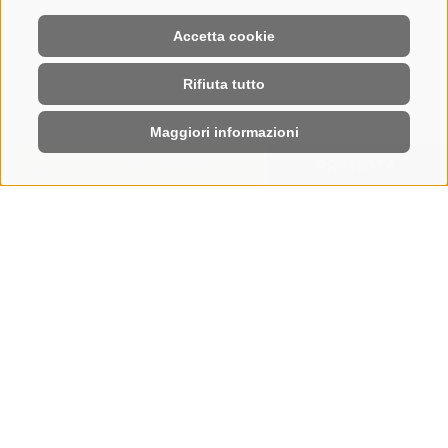
Accetta cookie
Rifiuta tutto
Maggiori informazioni
RICHIESTA
PRENOTA
HOME
|
PRENOTA
Prenotazione online della vacanza
CI VEDIAMO SULL’ALPE
DI SIUSI
Prenotate online la vostra vacanza all’Hotel Steger-
Dellai: pochi clic e potrete già pregustare momenti
di gusto, varietà all’aria aperta, rigenerazione